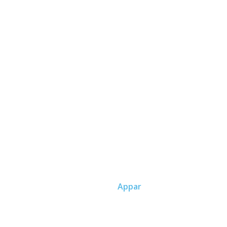
Linköping Miljö Taxi
Våra Appar
Hem
Appar