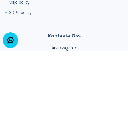
Miljö policy
GDPR policy
Kontakta Oss
Fårsaxvägen 39
581 85 Linköping
Sverige
Telefon:
013-10 55 55
Email:
info@linkopingmiljotaxi.se
© Copyright
Linköping Miljö Taxi
. All Rights Reserved
Designed by
Linköping Miljö Taxi