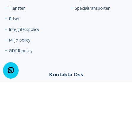
Tjänster
Specialtransporter
Priser
Integritetspolicy
Miljö policy
GDPR policy
Kontakta Oss
Fårsaxvägen 39
581 85 Linköping
Sverige
Telefon:
013-10 55 55
Email:
info@linkopingmiljotaxi.se