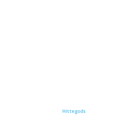
Linköping Miljö Taxi
Hittegods
Hem
Hittegods